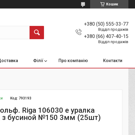
Кошик
+380 (50) 555-33-77
Відділ продажів
+380 (66) 407-40-15
Відділ продажів
Доставка
Філії
Про компанію
Контакти
ки
Код:
793193
ольф. Riga 106030 e уралка
а з бусиной №150 3мм (25шт)