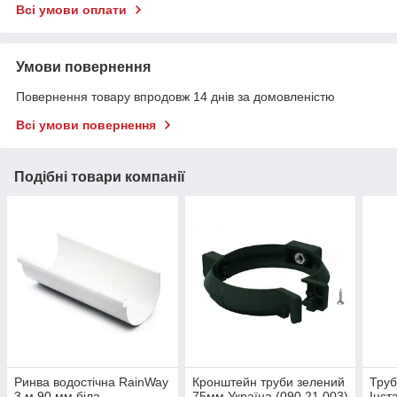
Всі умови оплати
Умови повернення
Повернення товару впродовж 14 днів за домовленістю
Всі умови повернення
Подібні товари компанії
Ринва водостічна RainWay
Кронштейн труби зелений
Труб
3 м 90 мм біла
75мм Україна (090.21.003)
Інст