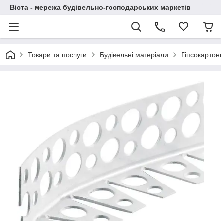
Віста - мережа будівельно-господарських маркетів
Товари та послуги
Будівельні матеріали
Гіпсокартон