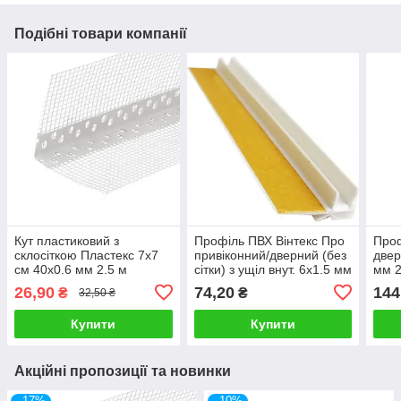
Подібні товари компанії
Кут пластиковий з
Профіль ПВХ Вінтекс Про
Проф
склосіткою Пластекс 7х7
привіконний/дверний (без
двер
см 40х0.6 мм 2.5 м
сітки) з ущіл внут. 6х1.5 мм
мм 2
2.4 м (53447)
сітк
26,90
74,20
144
₴
₴
32,50 ₴
Купити
Купити
Акційні пропозиції та новинки
–17%
–10%