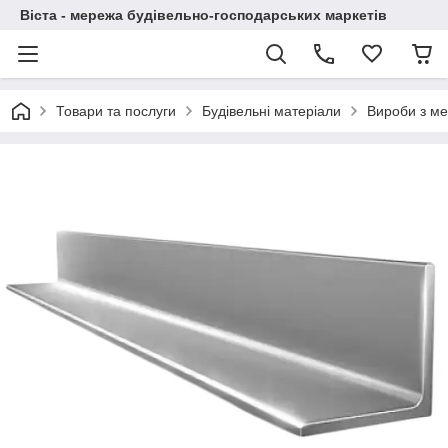
Віста - мережа будівельно-господарських маркетів
Товари та послуги
Будівельні матеріали
Вироби з ме