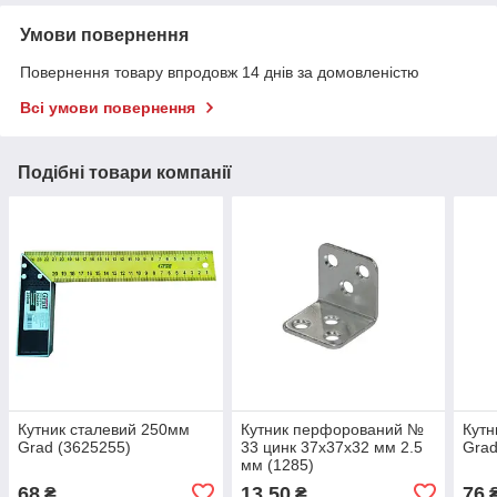
Умови повернення
Повернення товару впродовж 14 днів за домовленістю
Всі умови повернення
Подібні товари компанії
Кутник сталевий 250мм
Кутник перфорований №
Кутн
Grad (3625255)
33 цинк 37х37х32 мм 2.5
Grad
мм (1285)
68
13,50
76
₴
₴