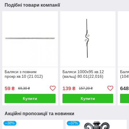
Подібні товари компанії
Баляси з повним
Баляси 1000х95 кв.12
Бал
прокр.кв.10 (21.012)
(вальц) 80.01(22,016)
(104
59
139
648
₴
₴
69,30 ₴
157,20 ₴
Купити
Купити
Акційні пропозиції та новинки
–38%
–37%