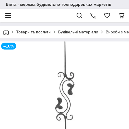
Віста - мережа будівельно-господарських маркетів
Товари та послуги
Будівельні матеріали
Вироби з ме
–16%