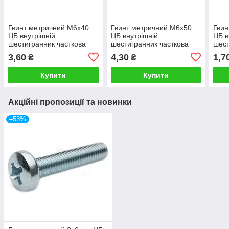
Гвинт метричний М6х40
Гвинт метричний М6х50
Гвин
ЦБ внутрішній
ЦБ внутрішній
ЦБ в
шестигранник часткова
шестигранник часткова
шест
різьба кл.міц. 8.8 DIN 912
різьба кл.міц. 8.8 DIN 912
різь
3,60
4,30
1,7
₴
₴
(5I56040-2)
(5I56050-2)
(5I5
Купити
Купити
Акційні пропозиції та новинки
–53%