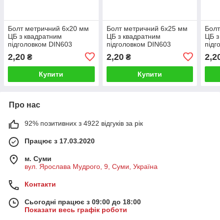
Болт метричний 6х20 мм
Болт метричний 6х25 мм
Болт
ЦБ з квадратним
ЦБ з квадратним
ЦБ з
підголовком DIN603
підголовком DIN603
підг
(5V26020-2)
(5V26025-2)
(5V2
2,20
2,20
2,2
₴
₴
Купити
Купити
Про нас
92% позитивних з 4922 відгуків за рік
Працює з 17.03.2020
м. Суми
вул. Ярослава Мудрого, 9, Суми, Україна
Контакти
Сьогодні працює з 09:00 до 18:00
Показати весь графік роботи