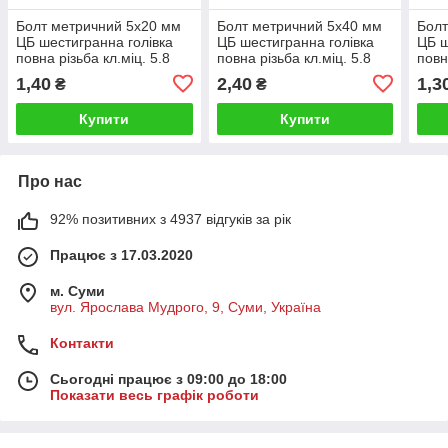
Болт метричний 5х20 мм
Болт метричний 5х40 мм
Болт
ЦБ шестигранна голiвка
ЦБ шестигранна голiвка
ЦБ ш
повна рiзьба кл.міц. 5.8
повна рiзьба кл.міц. 5.8
повн
DIN 933
DIN 933
1,40
2,40
1,3
₴
₴
Купити
Купити
Про нас
92% позитивних з 4937 відгуків за рік
Працює з 17.03.2020
м. Суми
вул. Ярослава Мудрого, 9, Суми, Україна
Контакти
Сьогодні працює з 09:00 до 18:00
Показати весь графік роботи