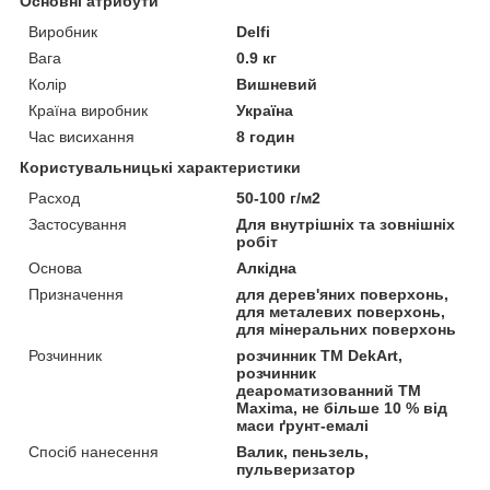
Основні атрибути
Виробник
Delfi
Вага
0.9 кг
Колір
Вишневий
Країна виробник
Україна
Час висихання
8 годин
Користувальницькі характеристики
Расход
50-100 г/м2
Застосування
Для внутрішніх та зовнішніх
робіт
Основа
Алкідна
Призначення
для дерев'яних поверхонь,
для металевих поверхонь,
для мінеральних поверхонь
Розчинник
розчинник ТМ DekArt,
розчинник
деароматизованний ТМ
Maxima, не більше 10 % від
маси ґрунт-емалі
Спосіб нанесення
Валик, пеньзель,
пульверизатор