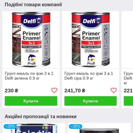
Подібні товари компанії
Грунт-емаль по іржі 3 в 1
Грунт-емаль по іржі 3 в 1
Грун
Delfi зелена 0.9 кг
Delfi сіра 0.9 кг
Delf
кг
230
241,70
221
₴
₴
Купити
Купити
Акційні пропозиції та новинки
–33%
–26%