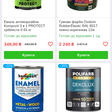
Емаль антикорозійна
Гумова фарба Oxidom
Kompozit 3 в 1 PROTECT
RubberElastic RAL 8017
срібляста 0.65 кг
темно-коричнева 12кг
Готово до відправки
Готово до відправки 1 од.
349,90
2 240
₴
₴
449,90 ₴
2 871 ₴
Купити
Купити
–21%
–15%