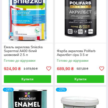
Емаль акрилова Sniezka
Supermal А400 білий
Фарба акрилова Polifarb
шовковий 2.5 л
Акрилбет сіра 3.5 кг
Готово до відправки
Готово до відправки
924,90
689,90
₴
₴
1 373,50 ₴
927,20 ₴
Купити
Купити
–24%
–23%