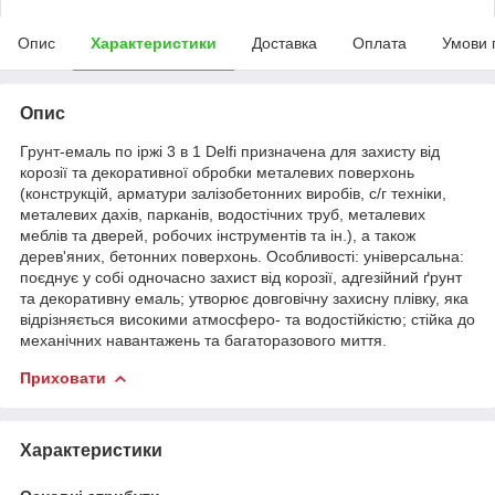
Опис
Характеристики
Доставка
Оплата
Умови 
Опис
Грунт-емаль по іржі 3 в 1 Delfi призначена для захисту від
корозії та декоративної обробки металевих поверхонь
(конструкцій, арматури залізобетонних виробів, с/г техніки,
металевих дахів, парканів, водостічних труб, металевих
меблів та дверей, робочих інструментів та ін.), а також
дерев'яних, бетонних поверхонь. Особливості: універсальна:
поєднує у собі одночасно захист від корозії, адгезійний ґрунт
та декоративну емаль; утворює довговічну захисну плівку, яка
відрізняється високими атмосферо- та водостійкістю; стійка до
механічних навантажень та багаторазового миття.
Приховати
Характеристики