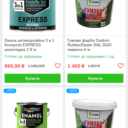
Емаль антикорозійна 3 в 1
Гумова фарба Oxidom
Kompozit EXPRESS
RubberElastic RAL 3020
шоколадна 2.8 кг
червона 6 кг
Готово до відправки
Готово до відправки 1 од.
869,90
1 400
₴
₴
1 145,10 ₴
1 827 ₴
Купити
Купити
–22%
–22%