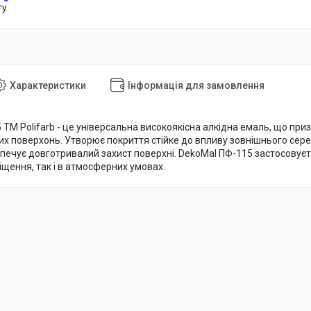
у.
Характеристики
Інформація для замовлення
ТМ Polifarb - це універсальна високоякісна алкідна емаль, що при
ших поверхонь. Утворює покриття стійке до впливу зовнішнього се
зпечує довготривалий захист поверхні. DekoMal ПФ-115 застосовує
щення, так і в атмосферних умовах.