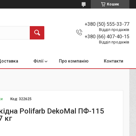
Кошик
+380 (50) 555-33-77
Відділ продажів
+380 (66) 407-40-15
Відділ продажів
Доставка
Філії
Про компанію
Контакти
ки
Код:
322625
ідна Polifarb DekoMal ПФ-115
7 кг