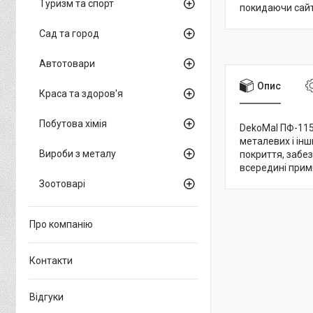
Туризм та спорт
покидаючи сайт
Сад та город
Автотовари
Опис
Краса та здоров'я
Побутова хімія
DekoMal ПФ-115 
металевих і ін
Вироби з металу
покриття, забе
всередині примі
Зоотоварі
Про компанію
Контакти
Відгуки