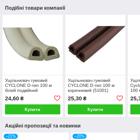
Подібні товари компанії
Ущільнювач гумовий
Ущільнювач гумовий
Ущіл
CYCLONE D-тип 100 м
CYCLONE D-тип 100 м
Cycl
білий подвійний
коричневий (51001)
100 
подвійний
24,60
25,30
25,
₴
₴
Купити
Купити
Акційні пропозиції та новинки
–21%
–20%