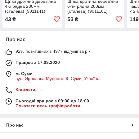
Щітка дротяна дерев'яна
Щітка дротяна дерев'яна
Щитк
4-х рядна 280мм
6-ти рядна 280мм
чаш
(сталева) (9011141)
(сталева) (9011161)
× 2 
(902
43
53
149
₴
₴
Про нас
92% позитивних з 4977 відгуків за рік
Працює з 17.03.2020
м. Суми
вул. Ярослава Мудрого, 9, Суми, Україна
Контакти
Сьогодні працює з 09:00 до 18:00
Показати весь графік роботи
Про нас