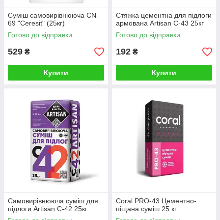
Суміш самовирівнююча CN-
Стяжка цементна для підлоги
69 "Ceresit" (25кг)
армована Artisan С-43 25кг
Готово до відправки
Готово до відправки
529
192
₴
₴
Купити
Купити
Самовирівнююча суміш для
Coral PRO-43 Цементно-
підлоги Artisan С-42 25кг
піщана суміш 25 кг