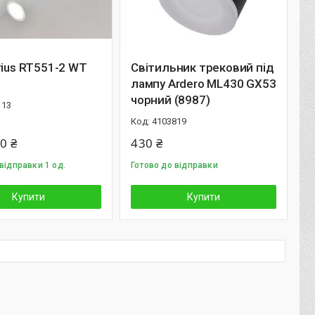
rius RT551-2 WT
Світильник трековий під
лампу Ardero ML430 GX53
чорний (8987)
113
4103819
0 ₴
430 ₴
відправки 1 од.
Готово до відправки
Купити
Купити