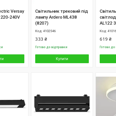
ctric Versay
Світильник трековий під
Світил
 220-240V
лампу Ardero ML438
світлод
(8207)
AL122 3
4102546
4101
333 ₴
619 ₴
ки
Готово до відправки
Готово до
ти
Купити