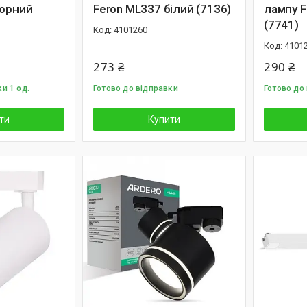
чорний
Feron ML337 білий (7136)
лампу F
(7741)
4101260
4101
273 ₴
290 ₴
и 1 од.
Готово до відправки
Готово до
ти
Купити