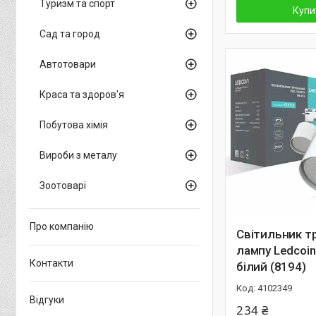
Туризм та спорт
Купи
Сад та город
Автотовари
Краса та здоров'я
Побутова хімія
Вироби з металу
Зоотоварі
Про компанію
Світильник т
лампу Ledcoi
Контакти
білий (8194)
4102349
Відгуки
234 ₴