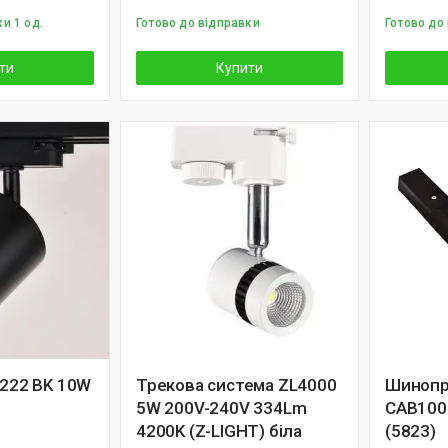
и 1 од.
Готово до відправки
Готово до
ти
Купити
N222 BK 10W
Трекова система ZL4000
Шинопр
5W 200V-240V 334Lm
CAB100
4200K (Z-LIGHT) біла
(5823)