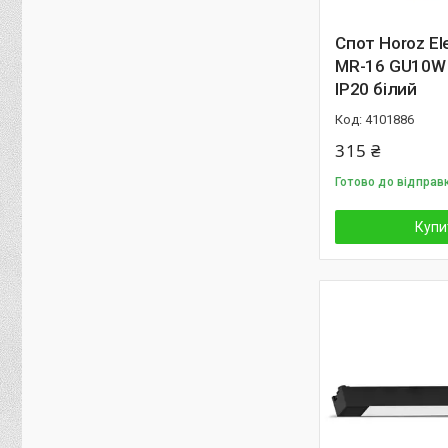
Спот Horoz Ele
MR-16 GU10W
IP20 білий
4101886
315 ₴
Готово до відправ
Купи