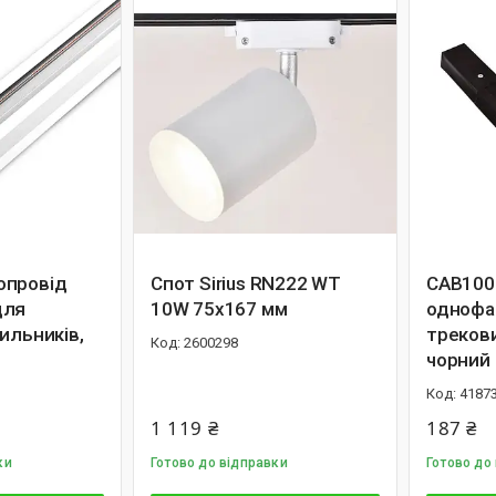
опровiд
Спот Sirius RN222 WT
CAB100
для
10W 75х167 мм
однофа
ильникiв,
трекови
2600298
чорний
4187
1 119 ₴
187 ₴
ки
Готово до відправки
Готово до