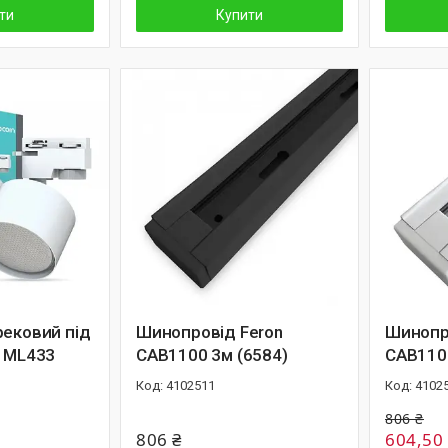
ти
Купити
рековий під
Шинопровід Feron
Шинопр
n ML433
CAB1100 3м (6584)
CAB1100
4102511
4102
806 ₴
806 ₴
604,50