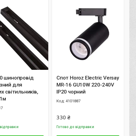
0 шинопровiд
Спот Horoz Electric Versay
зний для
MR-16 GU10W 220-240V
х свiтильникiв,
IP20 чорний
 1м
4101887
37
330 ₴
 відправки
Готово до відправки