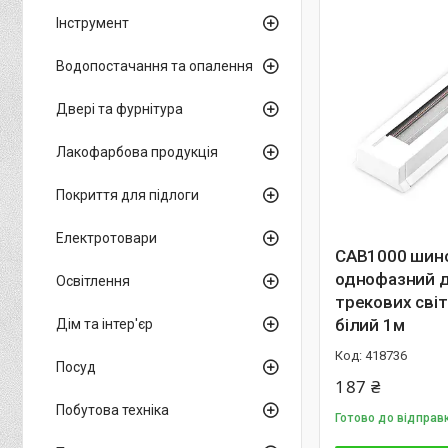
Інструмент
Водопостачання та опалення
Двері та фурнітура
Лакофарбова продукція
Покриття для підлоги
Електротовари
CAB1000 шин
однофазний 
Освітлення
трекових свiт
бiлий 1м
Дім та інтер'єр
418736
Посуд
187 ₴
Побутова техніка
Готово до відправ