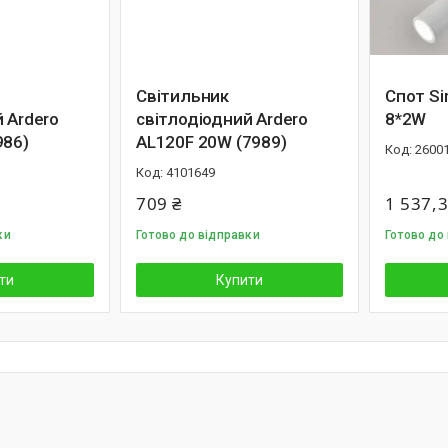
Світильник
Спот Si
 Ardero
світлодіодний Ardero
8*2W
986)
AL120F 20W (7989)
2600
4101649
709 ₴
1 537,3
ки
Готово до відправки
Готово до 
ти
Купити