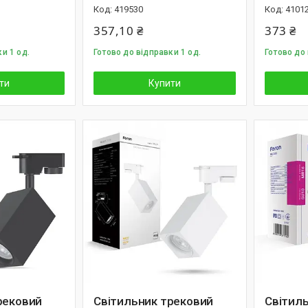
419530
4101
357,10 ₴
373 ₴
и 1 од.
Готово до відправки 1 од.
Готово до
ти
Купити
рековий
Світильник трековий
Світиль