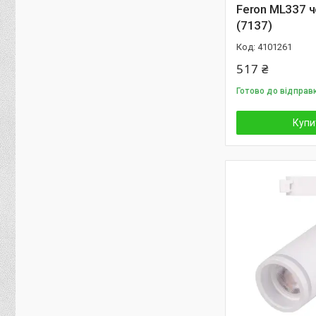
Feron ML337 
(7137)
4101261
517 ₴
Готово до відправк
Купи