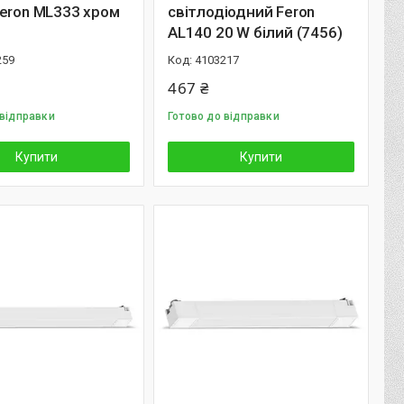
eron ML333 хром
свiтлодiодний Feron
AL140 20 W білий (7456)
259
4103217
467 ₴
 відправки
Готово до відправки
Купити
Купити