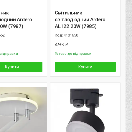
ьник
Світильник
іодний Ardero
світлодіодний Ardero
0W (7987)
AL122 20W (7985)
652
4101650
493 ₴
 відправки
Готово до відправки
Купити
Купити