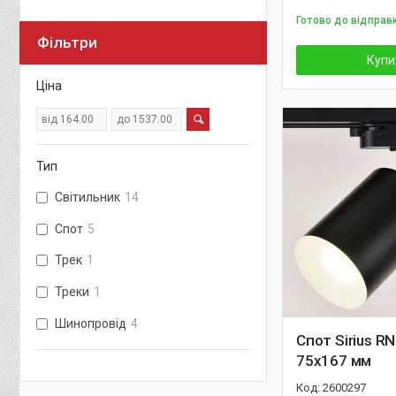
Готово до відправк
Фільтри
Купи
Ціна
Тип
Світильник
14
Спот
5
Трек
1
Треки
1
Шинопровід
4
Спот Sirius R
75х167 мм
2600297