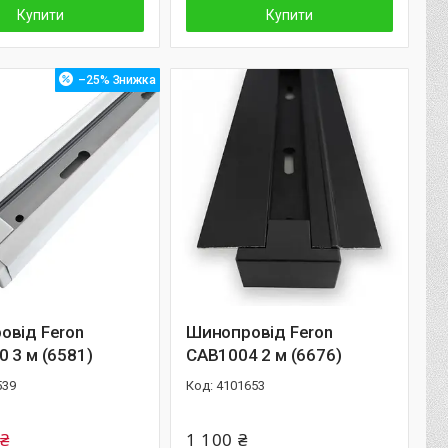
Купити
Купити
–25%
овід Feron
Шинопровід Feron
 3 м (6581)
CAB1004 2 м (6676)
539
4101653
 ₴
1 100 ₴