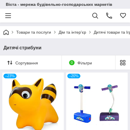
Віста - мережа будівельно-господарських маркетів
Товари та послуги
Дім та інтер'єр
Дитячі товари та І
Дитячі стрибуни
Сортування
0
Фільтри
–23%
–20%