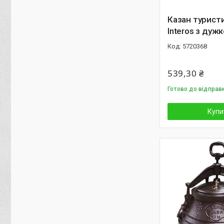
Казан турист
Interos з дужк
5720368
539,30 ₴
Готово до відправ
Купи