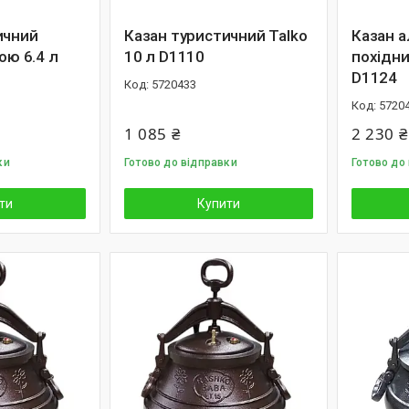
ичний
Казан туристичний Talko
Казан а
ою 6.4 л
10 л D1110
похідни
D1124
5720433
5720
1 085 ₴
2 230 ₴
ки
Готово до відправки
Готово до
ти
Купити