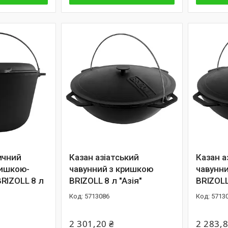
ичний
Казан азiатський
Казан а
ришкою-
чавунний з кришкою
чавунн
RIZOLL 8 л
BRIZOLL 8 л "Азiя"
BRIZOLL
5713086
5713
2 301,20 ₴
2 283,8