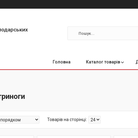
сподарських
Головна
Каталог товарів
триноги