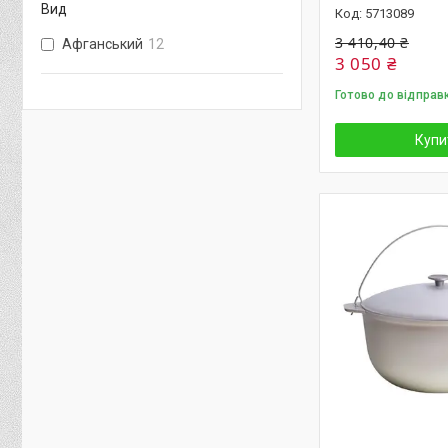
Вид
5713089
3 410,40 ₴
Афганський
12
3 050 ₴
Готово до відправ
Купи