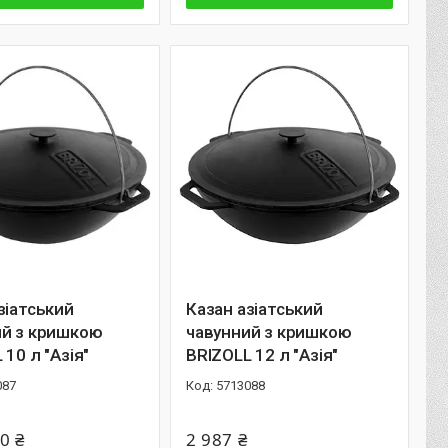
зiатський
Казан азiатський
ий з кришкою
чавунний з кришкою
 10 л "Азiя"
BRIZOLL 12 л "Азiя"
087
5713088
0 ₴
2 987 ₴