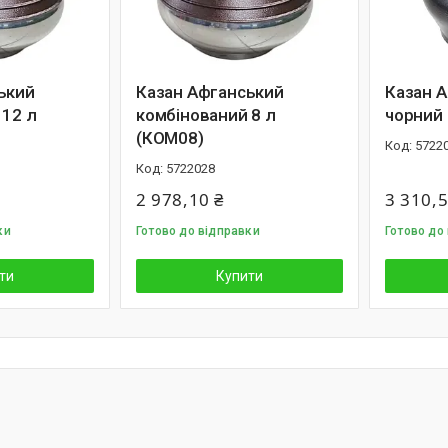
ький
Казан Афганський
Казан 
 12 л
комбінований 8 л
чорний 
(КОМ08)
5722
5722028
2 978,10 ₴
3 310,5
ки
Готово до відправки
Готово до
ти
Купити