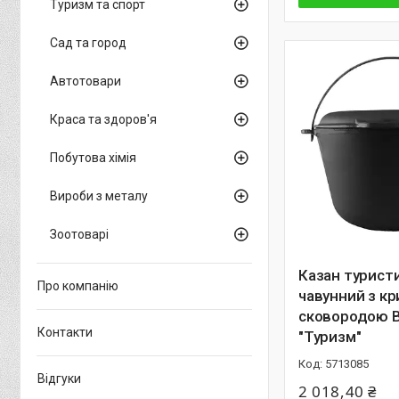
Туризм та спорт
Сад та город
Автотовари
Краса та здоров'я
Побутова хімія
Вироби з металу
Зоотоварі
Казан турист
Про компанію
чавунний з к
сковородою B
Контакти
"Туризм"
5713085
Відгуки
2 018,40 ₴