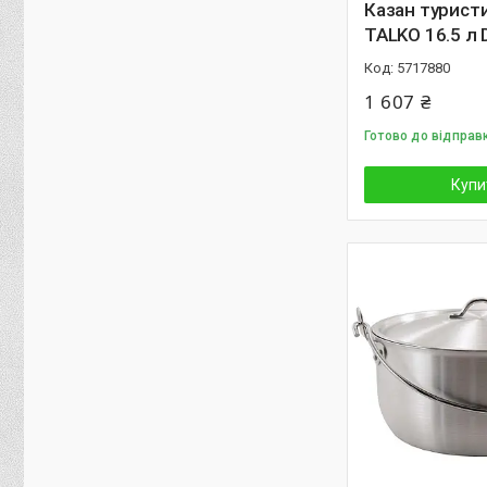
Казан турист
TALKO 16.5 л
5717880
1 607 ₴
Готово до відправ
Купи