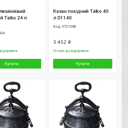
люмінієвий
Казан похідний Talko 40
й Talko 24 л
л D1140
5721548
434
3 452 ₴
 відправки
Готово до відправки
Купити
Купити