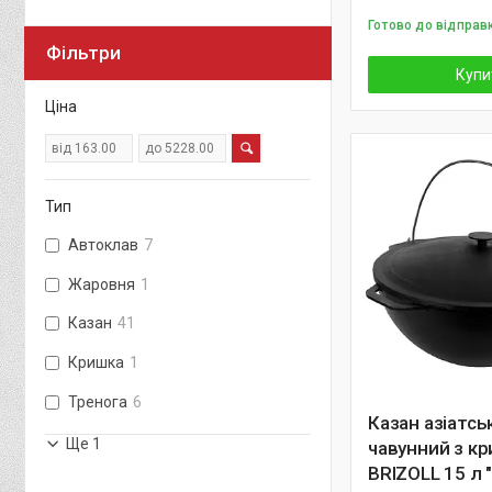
Готово до відправ
Фільтри
Купи
Ціна
Тип
Автоклав
7
Жаровня
1
Казан
41
Кришка
1
Тренога
6
Казан азiатсь
Ще 1
чавунний з к
BRIZOLL 15 л "