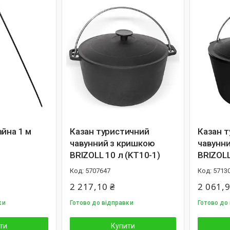
айна 1 м
Казан туристичний
Казан 
чавунний з кришкою
чавунн
BRIZOLL 10 л (KT10-1)
BRIZOLL
5707647
5713
2 217,10 ₴
2 061,9
ки
Готово до відправки
Готово до
ти
Купити