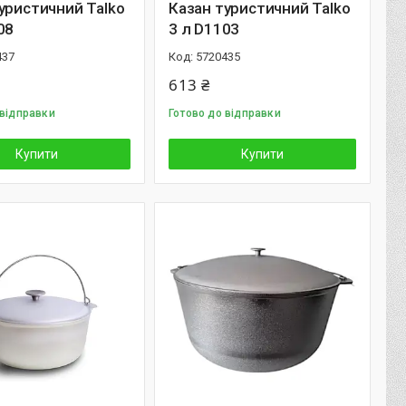
уристичний Talko
Казан туристичний Talko
08
3 л D1103
437
5720435
613 ₴
 відправки
Готово до відправки
Купити
Купити