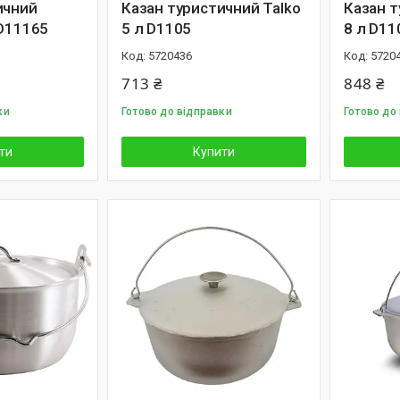
ичний
Казан туристичний Talko
Казан т
 D11165
5 л D1105
8 л D11
5720436
5720
713 ₴
848 ₴
ки
Готово до відправки
Готово до
ти
Купити