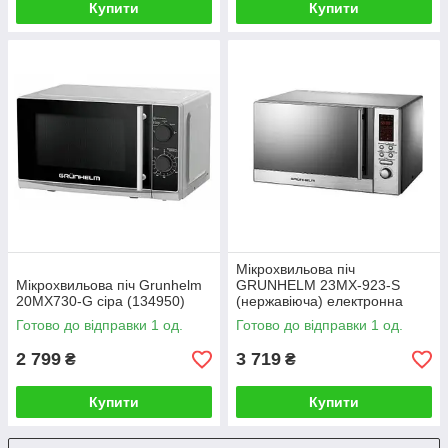
Купити
Купити
Мікрохвильова піч
Мікрохвильова піч Grunhelm
GRUNHELM 23MX-923-S
20MX730-G сіра (134950)
(нержавіюча) електронна
(106813)
Готово до відправки 1 од.
Готово до відправки 1 од.
2 799
3 719
₴
₴
Купити
Купити