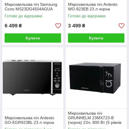
Мікрохвильова піч Samsung
Мікрохвильова піч Ardesto
Соло MS23DG4504AGUA
WO-823EB 23 л чорна
Готово до відправки
Готово до відправки
6 499
3 499
₴
₴
Купити
Купити
Мікрохвильова піч
Мікрохвильова піч Ardesto
GRUNHELM 23MX723-B
GO-EGR923BL 23 л чорна
(чорна) 23л, 800 Вт (5 рівнів
потужності), механічна