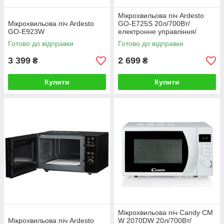
Мiкрохвильова пiч Ardesto
Мiкрохвильова пiч Ardesto
GO-E725S 20л/700Вт/
GO-E923W
електронне управлiння/
срiбляста
Готово до відправки
Готово до відправки
3 399
2 699
₴
₴
Купити
Купити
Мiкрохвильова пiч Candy CM
Мiкрохвильова пiч Ardesto
W 2070DW 20л/700Вт/