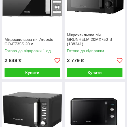
Мікрохвильова піч
Мiкрохвильова пiч Ardesto
GRUNHELM 20MX750-B
GO-E735S 20 л
(138241)
Готово до відправки 1 од.
Готово до відправки
2 849
2 779
₴
₴
Купити
Купити