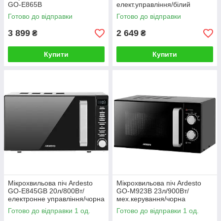
GO-E865B
елект.управлiння/бiлий
Готово до відправки
Готово до відправки
3 899
2 649
₴
₴
Купити
Купити
Мiкрохвильова пiч Ardesto
Мiкрохвильова пiч Ardesto
GO-E845GB 20л/800Вт/
GO-M923B 23л/900Вт/
електронне управління/чорна
мех.керування/чорна
Готово до відправки 1 од.
Готово до відправки 1 од.