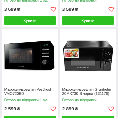
Готово до відправки 1 од.
Готово до відправки
3 699
3 599
₴
₴
Купити
Купити
Мікрохвильова піч Vestfrost
Мікрохвильова піч Grunhelm
VMO720BD
20MX730-B чорна (131176)
Готово до відправки 1 од.
Готово до відправки
2 599
2 899
₴
₴