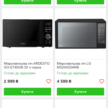
Купити
Купити
Мікрохвильова піч ARDESTO
Мікрохвильова піч LG
GO-E745GB 20 л чорна
MS2042DARB
Готово до відправки
Готово до відправки
2 899
4 599
₴
₴
Купити
Купити