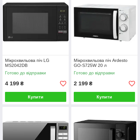
Мікрохвильова піч LG
Мiкрохвильова пiч Ardesto
MS2042DB
GO-S725W 20 л
Готово до відправки
Готово до відправки
4 199
2 199
₴
₴
Купити
Купити