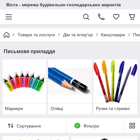
Віста - мережа будівельно-господарських маркетів
Товари та послуги
Дім та інтер'єр
Канцтовари
Пи
Письмове приладдя
Маркери
Олівці
Ручки та стрижні
Сортування
0
Фільтри