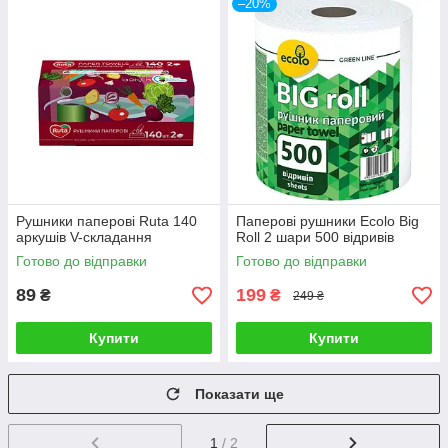
–20%
Рушники паперові Ruta 140
Паперові рушники Ecolo Big
аркушів V-складання
Roll 2 шари 500 відривів
Готово до відправки
Готово до відправки
89
199
₴
₴
249 ₴
Купити
Купити
Показати ще
1
/ 2