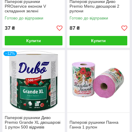
Паперові рушники
Паперові рушники Диво
PROservice економ V
Premio Menu двошарові 2
складання зелені
рулони
макулатурні 160 штук
Готово до відправки
Готово до відправки
37
87
₴
₴
Купити
Купити
–12%
Паперові рушники Диво
Premio Grande XL двошарові
Паперові рушники Панна
1 рулон 500 відривів
Ганна 1 рулон