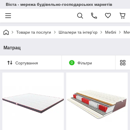
Віста - мережа будівельно-господарських маркетів
Товари та послуги
Шпалери та інтер'єр
Меблі
Меб
Матрац
Сортування
0
Фільтри