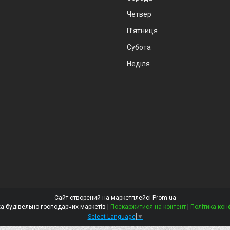
Четвер
Пʼятниця
Субота
Неділя
Сайт створений на маркетплейсі
Prom.ua
Віста - мережа будівельно-господарчих маркетів |
Поскаржитися на контент
|
Політика кон
Select Language
▼