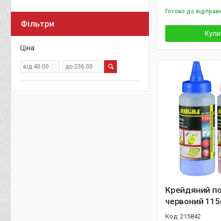
Готово до відправ
Фільтри
Купи
Ціна
Крейдяний п
червоний 115
215842