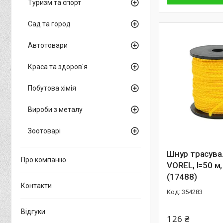
Туризм та спорт
Сад та город
Автотовари
Краса та здоров'я
Побутова хімія
Вироби з металу
Зоотоварі
Шнур трасув
Про компанію
VOREL, l=50 м
(17488)
Контакти
354283
Відгуки
126 ₴