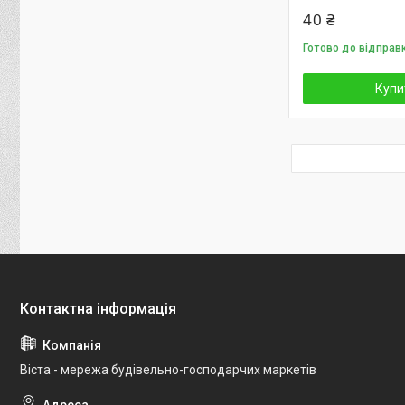
40 ₴
Готово до відправ
Купи
Віста - мережа будівельно-господарчих маркетів