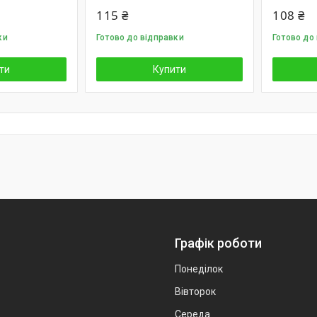
115 ₴
108 ₴
ки
Готово до відправки
Готово до
ти
Купити
Графік роботи
Понеділок
Вівторок
Середа