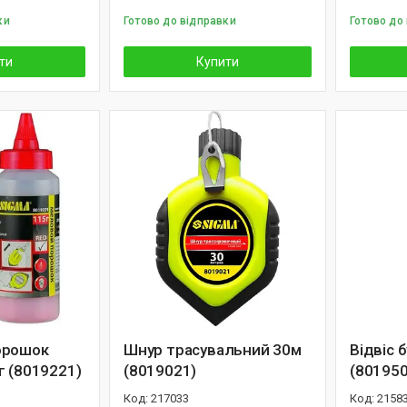
ки
Готово до відправки
Готово до
ти
Купити
орошок
Шнур трасувальний 30м
Відвіс 
г (8019221)
(8019021)
(801950
217033
2158