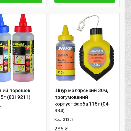
ний порошок
Шнур малярський 30м,
15г (8019211)
прогумований
корпус+фарба 115г (04-
41
334)
21357
236 ₴