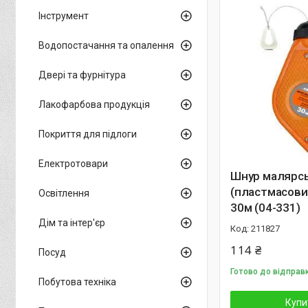
Інструмент
Водопостачання та опалення
Двері та фурнітура
Лакофарбова продукція
Покриття для підлоги
Електротовари
Шнур малярс
(пластмасови
Освітлення
30м (04-331)
Дім та інтер'єр
211827
114 ₴
Посуд
Готово до відправ
Побутова техніка
Купи