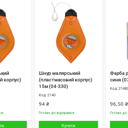
ький
Шнур малярський
Фарба р
й корпус)
(пластмасовий корпус)
синя (0
15м (04-330)
2148
2140
94 ₴
96,50 ₴
ки
Готово до відправки
Готово до
ти
Купити