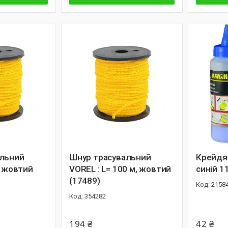
альний
Шнур трасувальний
Крейдя
, жовтий
VOREL : L= 100 м, жовтий
синій 1
(17489)
2158
354282
194 ₴
42 ₴