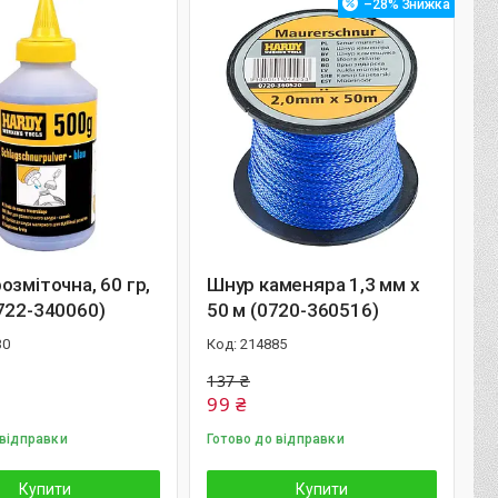
–28%
озміточна, 60 гр,
Шнур каменяра 1,3 мм х
722-340060)
50 м (0720-360516)
30
214885
137 ₴
99 ₴
 відправки
Готово до відправки
Купити
Купити