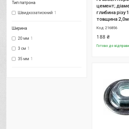
Тип патрона
цемент; діам
глибина різу 
Швидкозатискний
1
товщина 2,0м
216856
Ширина
188 ₴
20 мм
1
Готово до відправ
3 см
1
35 мм
1