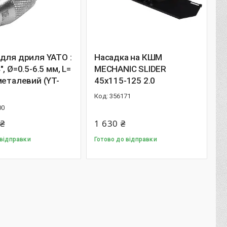
для дриля YATO :
Насадка на КШМ
, Ø=0.5-6.5 мм, L=
MECHANIC SLIDER
металевий (YT-
45x115-125 2.0
356171
00
 ₴
1 630 ₴
 відправки
Готово до відправки