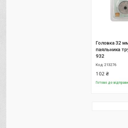
Головка 32 м
паяльника тр
932
213276
102 ₴
Готово до відправ