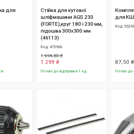
ка для
Стійка для кутової
Комплек
шліфмашини AGS 230
для КШ
(FORTE),круг 180 і 230 мм,
3525
підошва 300х300 мм
(46113)
473566
1 694,80 ₴
1 299 ₴
87,50 ₴
ки
Готово до відправки 1 од.
Готово до