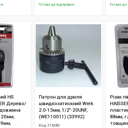
ки
Готово до відправки
Готово до
ний НS
Патрон для дриля
Різак п
ER Дерево/
швидкозатискний Werk
HAISSE
; довжина
2.0-13мм, 1/2"-20UNF,
пластик
 20мм;
(WE110011) (33992)
88мм; г
29мм;
товщина
214280