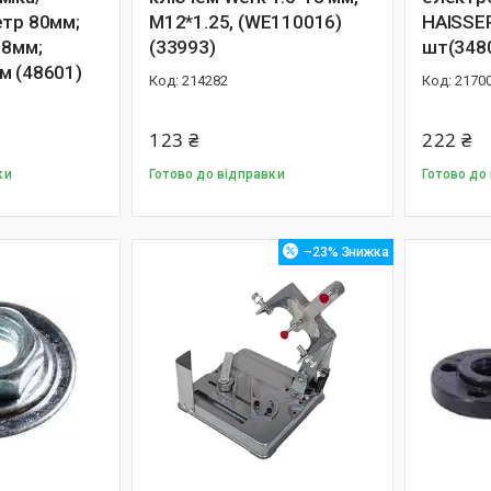
етр 80мм;
М12*1.25, (WE110016)
HAISSER
18мм;
(33993)
шт(348
м (48601)
214282
2170
123 ₴
222 ₴
ки
Готово до відправки
Готово до
–23%