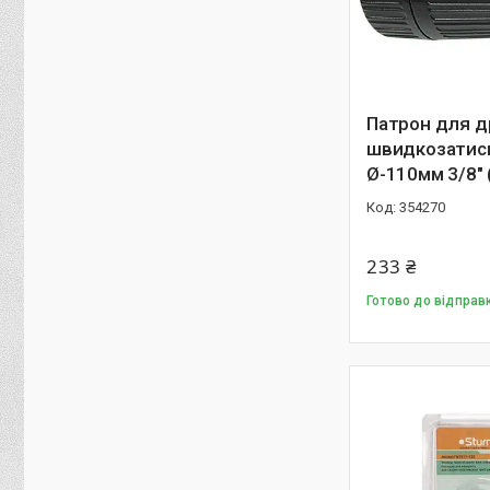
Патрон для д
швидкозатис
Ø-110мм 3/8" 
354270
233 ₴
Готово до відправ