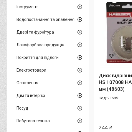
Інструмент
Водопостачання та опалення
Двері та фурнітура
Лакофарбова продукція
Покриття для підлоги
Електротовари
Диск відрізни
НS 107008 HA
Освітлення
мм (48603)
Дім та інтер'єр
216851
Посуд
Побутова техніка
244 ₴