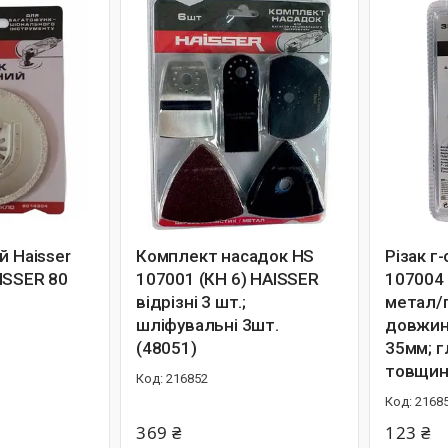
й Haisser
Комплект насадок HS
Різак г
ISSER 80
107001 (КН 6) HAISSER
107004
відрізні 3 шт.;
метал/п
шліфувальні 3шт.
довжин
(48051)
35мм; г
товщин
216852
2168
369 ₴
123 ₴