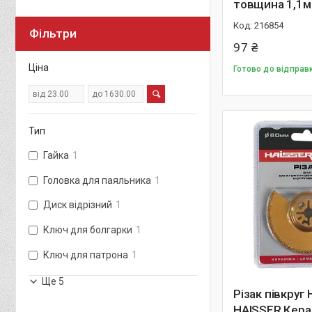
товщина 1,1м
216854
Фільтри
97 ₴
Ціна
Готово до відправ
Тип
Гайка
1
Головка для паяльника
1
Диск відрізний
1
Ключ для болгарки
1
Ключ для патрона
1
Ще 5
Різак півкруг
HAISSER Кера