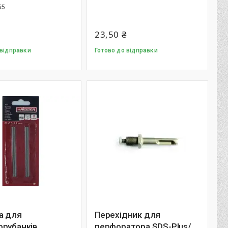
55
23,50 ₴
 відправки
Готово до відправки
а для
Перехідник для
орубанків
перфоратора SDS-Plus/