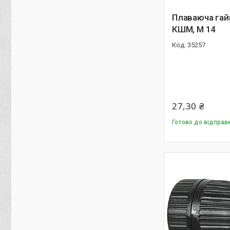
Плаваюча гай
КШМ, М 14
35257
27,30 ₴
Готово до відправ