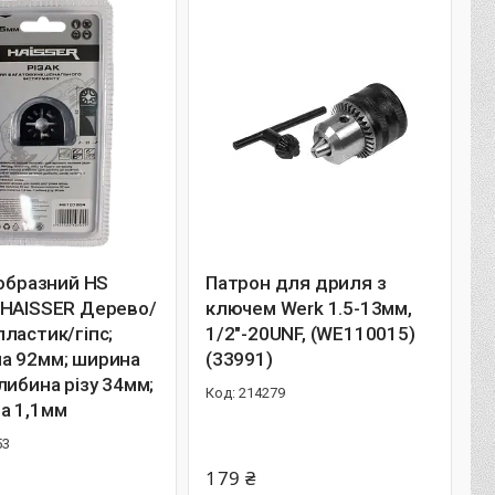
-образний НS
Патрон для дриля з
 HAISSER Дерево/
ключем Werk 1.5-13мм,
ластик/гіпс;
1/2"-20UNF, (WE110015)
а 92мм; ширина
(33991)
либина різу 34мм;
214279
а 1,1мм
53
179 ₴