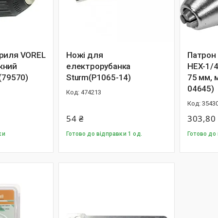
риля VOREL
Ножі для
Патрон 
кний
електрорубанка
HEX-1/4"
(79570)
Sturm(P1065-14)
75 мм, 
04645)
474213
3543
54 ₴
303,80
ки
Готово до відправки 1 од.
Готово до