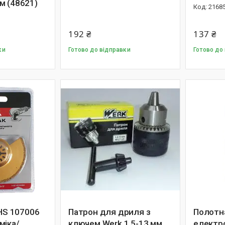
м (48621)
2168
192 ₴
137 ₴
ки
Готово до відправки
Готово до
 НS 107006
Патрон для дриля з
Полотн
міка/
ключем Werk 1.5-13 мм,
електр