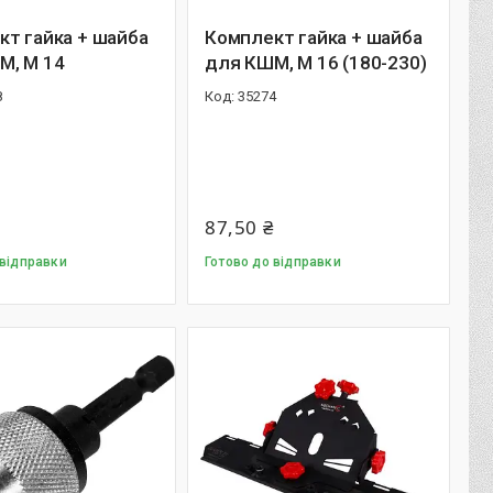
т гайка + шайба
Комплект гайка + шайба
М, М 14
для КШМ, М 16 (180-230)
8
35274
87,50 ₴
 відправки
Готово до відправки