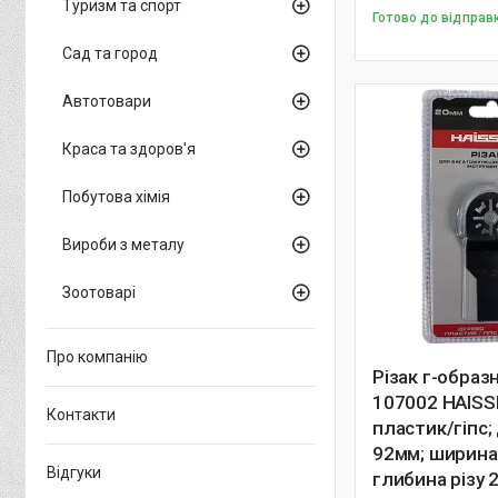
Туризм та спорт
Готово до відправ
Сад та город
Автотовари
Краса та здоров'я
Побутова хімія
Вироби з металу
Зоотоварі
Про компанію
Різак г-образ
107002 HAISS
Контакти
пластик/гіпс
92мм; ширина
Відгуки
глибина різу 