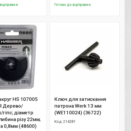
 відправки
Готово до відправки
івкруг НS 107005
Ключ для затискання
R Дерево/
патрона Werk 13 мм
/гіпс; діаметр
(WE110024) (36722)
либина різу 22мм;
214281
 0,8мм (48600)