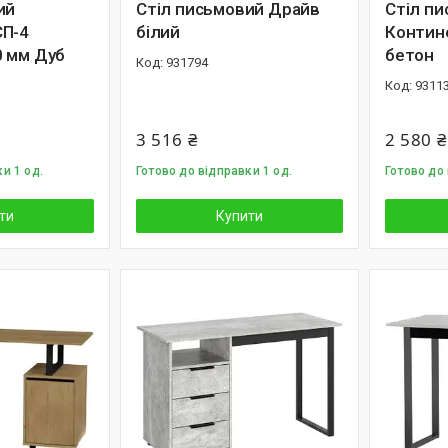
ий
Стіл письмовий Драйв
Стіл п
СП-4
білий
Контин
 мм Дуб
бетон
931794
9311
3 516 ₴
2 580 ₴
и 1 од.
Готово до відправки 1 од.
Готово до 
ти
Купити