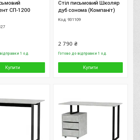
исьмовий
Стіл письмовий Школяр
ент СП-1200
дуб сонома (Компаніт)
931109
327
2 790 ₴
відправки 1 од.
Готово до відправки 1 од.
Купити
Купити