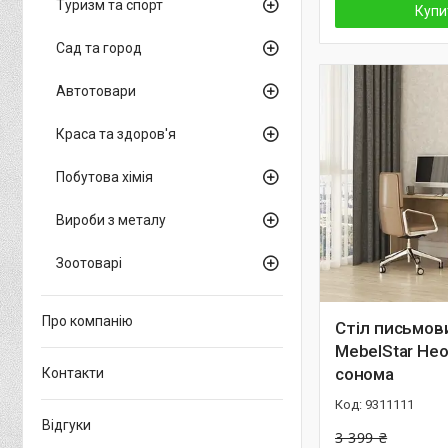
Туризм та спорт
Купи
Сад та город
Автотовари
Краса та здоров'я
Побутова хімія
Вироби з металу
Зоотоварі
Про компанію
Стіл письмов
MebelStar Нео
сонома
Контакти
9311111
Відгуки
3 399 ₴