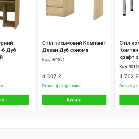
ерний
Стіл письмовий Компаніт
Стіл к
-6 Дуб
Декан Дуб сонома
Компан
й
крафт 
931851
9311
4 307 ₴
4 762 ₴
ки
Готово до відправки
Готово до 
ти
Купити