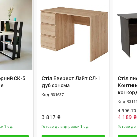
ерний СК-5
Стіл Еверест Лайт СЛ-1
Стіл п
ге
дуб сонома
Контин
конкор
931637
9311
4 996,70
3 817 ₴
4 189 ₴
и 1 од.
Готово до відправки 1 од.
Готово до 