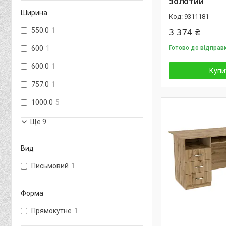
золотий
Ширина
9311181
550.0
1
3 374 ₴
600
1
Готово до відправк
600.0
1
Купи
757.0
1
1000.0
5
Ще 9
Вид
Письмовий
1
Форма
Прямокутне
1