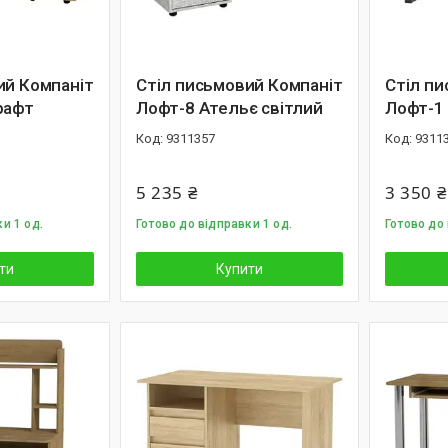
ий Компаніт
Стіл письмовий Компаніт
Стіл пи
рафт
Лофт-8 Ательє світлий
Лофт-1 
9311357
9311
5 235 ₴
3 350 ₴
и 1 од.
Готово до відправки 1 од.
Готово до 
ти
Купити