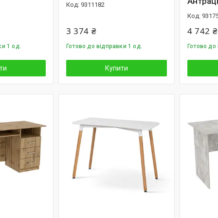
Антрац
9311182
9317
3 374 ₴
4 742 ₴
и 1 од.
Готово до відправки 1 од.
Готово до
ти
Купити