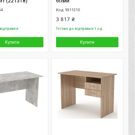
ит (221318)
білий
54
9311210
3 817 ₴
 відправки
Готово до відправки 1 од.
Купити
Купити