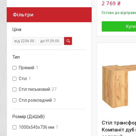
2 769 ₴
Готово до відправ
Фільтри
Купи
Ціна
Тип
Прямий
1
Стіл
1
Стіл письмовий
27
Стіл розкладний
3
Розмір (ДхШхВ)
Стіл трансфо
1000х545х736 мм
1
Компаніт дуб