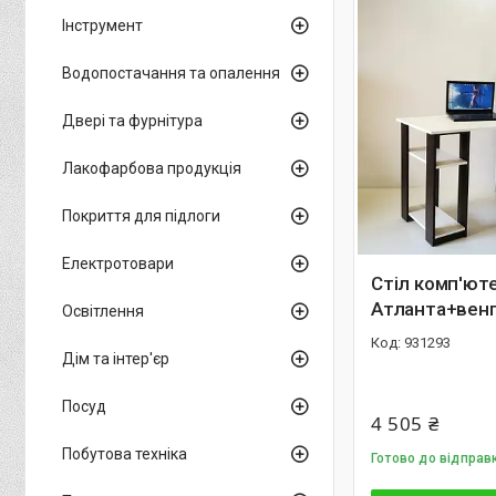
Інструмент
Водопостачання та опалення
Двері та фурнітура
Лакофарбова продукція
Покриття для підлоги
Електротовари
Стіл комп'ют
Атланта+вен
Освітлення
931293
Дім та інтер'єр
Посуд
4 505 ₴
Побутова техніка
Готово до відправк