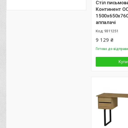
Стіл письмов
Континент О
1500х650х760
аппалачі
9311251
9 129 ₴
Готово до відправк
Купи