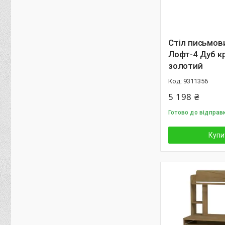
Стіл письмов
Лофт-4 Дуб к
золотий
9311356
5 198 ₴
Готово до відправк
Купи