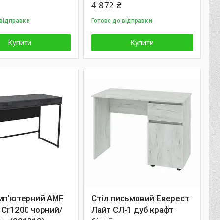
4 872 ₴
 відправки
Готово до відправки
Купити
Купити
омп'ютерний AMF
Стіл письмовий Еверест
 Cr1200 чорний/
Лайт СЛ-1 дуб крафт