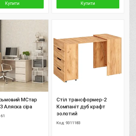
Купити
Купити
исьмовий МСтар
Стіл трансформер-2
3 Аляска сіра
Компаніт дуб крафт
золотий
161
9311183