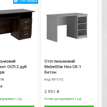
–16%
исьмовий
Стіл письмовий
ент ОСП-2 дуб
MebelStar Нео СК-1
дія
Бетон
108
9311112
 ₴
2 951 ₴
відправки 1 од.
Готово до відправки 1 од.