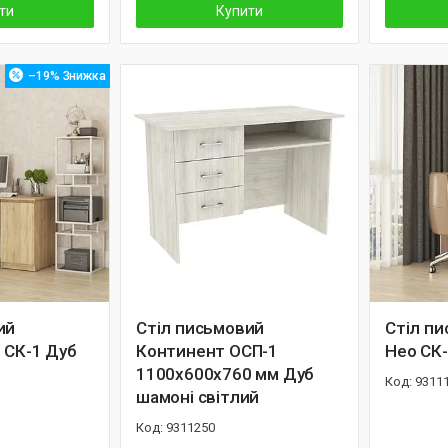
ти
Купити
–19%
ий
Стіл письмовий
Стіл п
 СК-1 Дуб
Континент ОСП-1
Нео СК-
1100х600х760 мм Дуб
9311
шамоні світлий
9311250