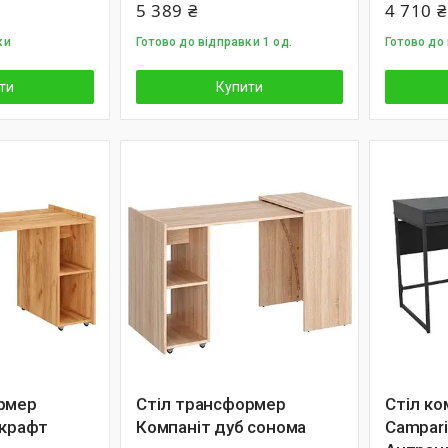
5 389 ₴
4 710 ₴
ки
Готово до відправки 1 од.
Готово до
ти
Купити
рмер
Стіл трансформер
Стіл к
 крафт
Компаніт дуб сонома
Campari