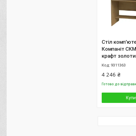
Стіл комп'ют
Компаніт СКМ
крафт золоти
9311363
4 246 ₴
Готово до відправ
Купи