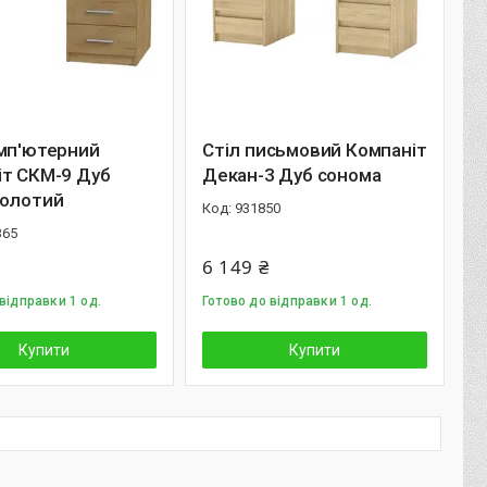
омп'ютерний
Стіл письмовий Компаніт
іт СКМ-9 Дуб
Декан-3 Дуб сонома
золотий
931850
365
6 149 ₴
відправки 1 од.
Готово до відправки 1 од.
Купити
Купити